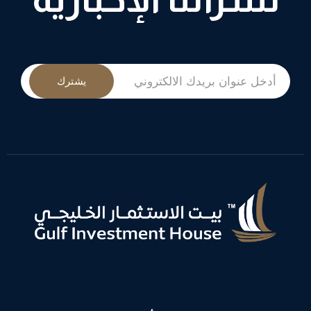
يشترك