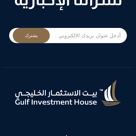
يشترك